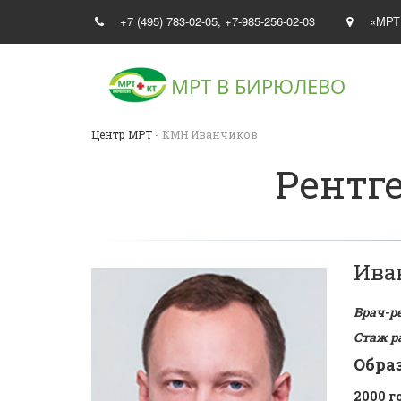
+7 (495) 783-02-05
,
+7-985-256-02-03
«МРТ
МРТ В
БИРЮЛЕВО
Центр МРТ
- КМН Иванчиков
Рентг
Ива
Врач-р
Стаж р
Обра
2000 г