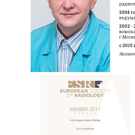
радиол
2004 г
ведущи
2002 - 
компью
г.Москв
с 2015 
Являет