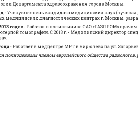
огии Департамента здравоохранения города Москвы.
од
- Ученую степень кандидата медицинских наук (лучевая д
х медицинских диагностических центрах г. Москвы, разр
2013 годов
- Работал в поликлинике ОАО «ГАЗПРОМ» врачом
терной томографии. С 2013 г. - Медицинский директор сп
а».
года
- Работает в медцентре МРТ в Бирюлево на ул. Загорьев
ся полноценным членом европейского общества радиологов, 