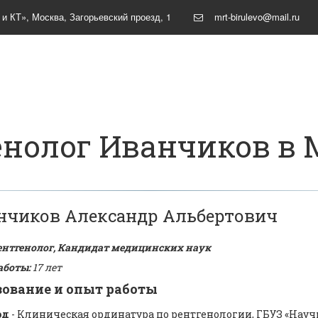
 и КТ»
,
Москва
,
Загорьевский проезд, 1
mrt-birulevo@mail.ru
енолог Иванчиков в 
нчиков Александр Альбертович
ентгенолог, Кандидат медицинских наук
аботы:
17 лет
зование и опыт работы
од
- Клиническая ординатура по рентгенологии, ГБУЗ «Нау