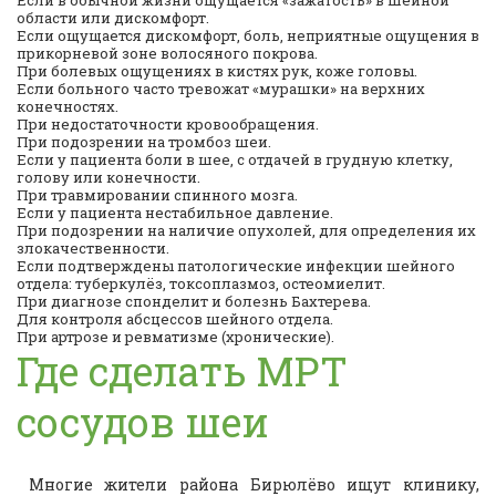
Если в обычной жизни ощущается «зажатость» в шейной
области или дискомфорт.
Если ощущается дискомфорт, боль, неприятные ощущения в
прикорневой зоне волосяного покрова.
При болевых ощущениях в кистях рук, коже головы.
Если больного часто тревожат «мурашки» на верхних
конечностях.
При недостаточности кровообращения.
При подозрении на тромбоз шеи.
Если у пациента боли в шее, с отдачей в грудную клетку,
голову или конечности.
При травмировании спинного мозга.
Если у пациента нестабильное давление.
При подозрении на наличие опухолей, для определения их
злокачественности.
Если подтверждены патологические инфекции шейного
отдела: туберкулёз, токсоплазмоз, остеомиелит.
При диагнозе спонделит и болезнь Бахтерева.
Для контроля абсцессов шейного отдела.
При артрозе и ревматизме (хронические).
Где сделать МРТ
сосудов шеи
Многие жители района Бирюлёво ищут клинику,