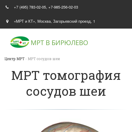
+7 (495) 783-02-05
,
+7-985-256-02-03
«МРТ и КТ»
,
Москва
,
Загорьевский проезд, 1
МРТ В
БИРЮЛЕВО
Центр МРТ
- МРТ сосудов шеи
МРТ томография
сосудов шеи