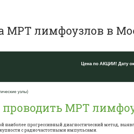
а МРТ лимфоузлов в Мо
Цена по АКЦИИ! Дату о
ические узлы)
о проводить МРТ лимфо
й наиболее прогрессивный диагностический метод, выявл
окупности с радиочастотными импульсами.