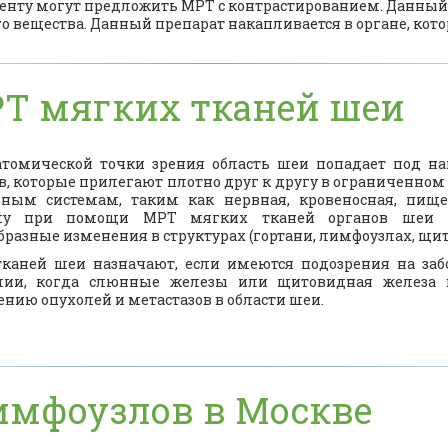
енту могут предложить МРТ с контрастированием. Данный 
 вещества. Данный препарат накапливается в органе, кот
Т мягких тканей шеи
омической точки зрения область шеи попадает под на
в, которые прилегают плотно друг к другу в ограниченно
ным системам, таким как нервная, кровеносная, пище
му при помощи МРТ мягких тканей органов шеи пре
бразные изменения в структурах (гортани, лимфоузлах, щи
тканей шеи
назначают, если имеются подозрения на заб
лии, когда слюнные железы или щитовидная железа во
нию опухолей и метастазов в области шеи.
лимфоузлов в Москве