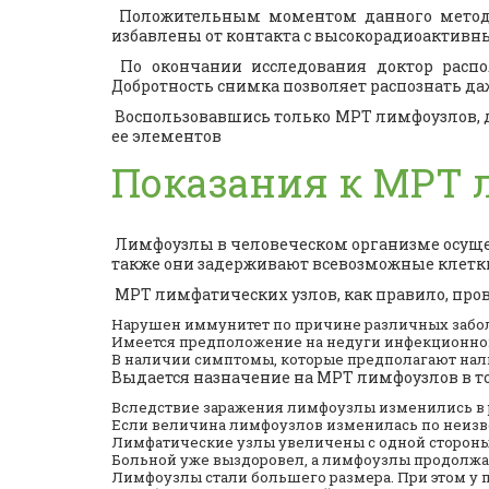
Положительным моментом данного метода и
избавлены от контакта с высокорадиоактивн
По окончании исследования доктор распол
Добротность снимка позволяет распознать д
Воспользовавшись только МРТ лимфоузлов, д
ее элементов
Показания к МРТ 
Лимфоузлы в человеческом организме осущес
также они задерживают всевозможные клетки
МРТ лимфатических узлов, как правило, пров
Нарушен иммунитет по причине различных забо
Имеется предположение на недуги инфекционного 
В наличии симптомы, которые предполагают нали
Выдается назначение на МРТ лимфоузлов в том
Вследствие заражения лимфоузлы изменились в 
Если величина лимфоузлов изменилась по неиз
Лимфатические узлы увеличены с одной стороны
Больной уже выздоровел, а лимфоузлы продолжа
Лимфоузлы стали большего размера. При этом у 