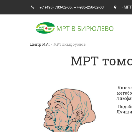
+7 (495) 783-02-05
,
+7-985-256-02-03
«МРТ
МРТ В
БИРЮЛЕВО
Центр МРТ
- МРТ лимфоузлов
МРТ томо
Ключев
метаб
лимфат
Подобн
Лучшим