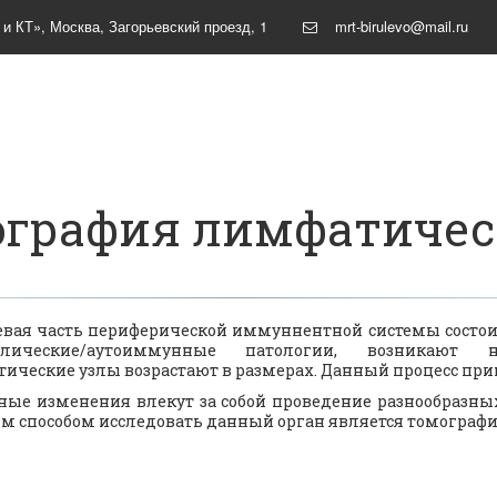
 и КТ»
,
Москва
,
Загорьевский проезд, 1
mrt-birulevo@mail.ru
графия лимфатичес
ая часть периферической иммуннентной системы состоит
олические/аутоиммунные патологии, возникают но
ические узлы возрастают в размерах. Данный процесс п
ые изменения влекут за собой проведение разнообразных
 способом исследовать данный орган является томографи