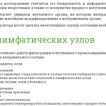
сследования считается его безвредность и информати
ыми веществами, а также от восприятия вредного излучен
агает снимком изучаемого органа, на котором изобра
аже малейшие модифицирования в изображенном органе.
октора могут сделать качественную оценку состояния все
лимфатических узлов
твляют работу фильтрации естественного происхождения.
 неправильного состава.
одится, если:
леваний.
характера. Сюда относятся и особые болезни (туберкулез либо
чие метастазов либо опухолей в лимфатических узлах.
 случае, если у больного:
размере.
вестным причинам.
.
ют увеличиваться.
пациента температура тела повышена, заболевший ощущает бол