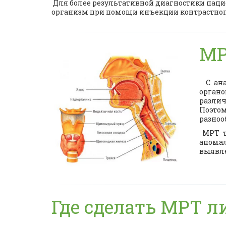
Для более результативной диагностики паци
организм при помощи инъекции контрастного
МР
С анат
органо
различ
Поэто
разноо
МРТ 
анома
выявле
Где сделать МРТ 