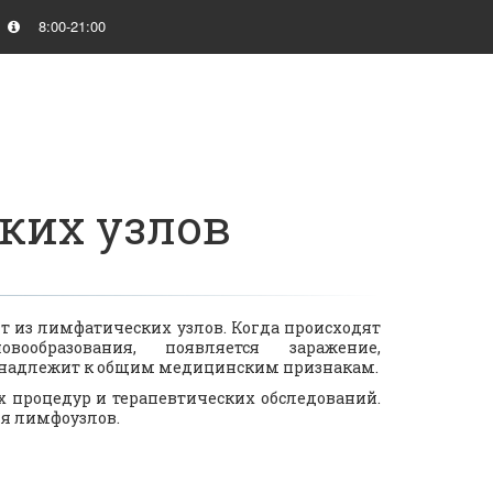
8:00-21:00
ких узлов
 из лимфатических узлов. Когда происходят
вообразования, появляется заражение,
ринадлежит к общим медицинским признакам.
 процедур и терапевтических обследований.
я лимфоузлов.