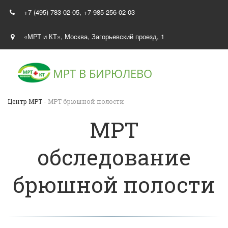
+7 (495) 783-02-05
,
+7-985-256-02-03
«МРТ и КТ»
,
Москва
,
Загорьевский проезд, 1
МРТ В
БИРЮЛЕВО
Центр МРТ
- МРТ брюшной полости
МРТ
обследование
брюшной полости