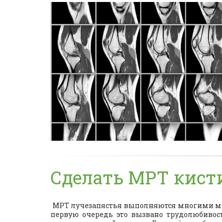
Сделать МРТ кист
МРТ лучезапястья выполняются многими мед
первую очередь это вызвано трудолюбивос