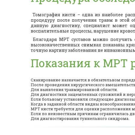
Томография кисти – одна из наиболее расп
процедуру после получения травм в этой 
данную диагностику, специалист может оц
воспалительные процессы, нарушение кровот
Благодаря МРТ суставов можно получить с
высококачественных снимках показаны хрящ
точную картину заболевания не инвазионны
Показания к МРТ 
Сканирование назначается в обязательном поряд
После проведения хирургического вмешательства
Для выявления травмированной области.
Для диагностики защемленных сухожилий и нер
Если больному установили следующие диагнозы: ф
Когда в заданной области видны новообразования
МРТ кисти требуется для оценки расположения 
Если по неизвестным причинам ограничилась дви
Для диагностирования туннельного синдрома.