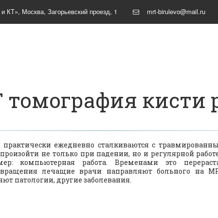
 и КТ»
,
Москва
,
Загорьевский проезд, 1
mrt-birulevo@mail.ru
 томография кисти 
практически ежедневно сталкиваются с травмированны
произойти не только при падении, но и регулярной работ
мер: компьютерная работа. Временами это перерас
твращения лечащие врачи направляют больного на МРТ
ют патологии, другие заболевания.