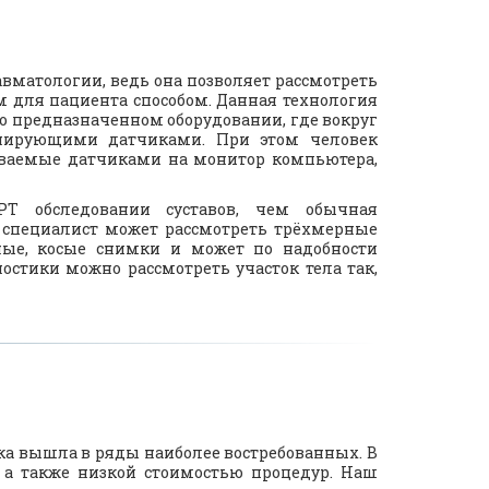
вматологии, ведь она позволяет рассмотреть
м для пациента способом. Данная технология
о предназначенном оборудовании, где вокруг
анирующими датчиками. При этом человек
аваемые датчиками на монитор компьютера,
РТ обследовании суставов
, чем обычная
 специалист может рассмотреть трёхмерные
ные, косые снимки и может по надобности
остики можно рассмотреть участок тела так,
а вышла в ряды наиболее востребованных. В
 а также низкой стоимостью процедур. Наш