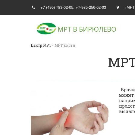
+7 (495) 783-02-05
,
+7-985-256-02-03
«МРТ
МРТ В
БИРЮЛЕВО
Центр МРТ
- МРТ кисти
МРТ
Врачи 
может 
напри
предо
выявля