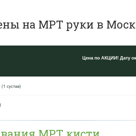
ены на МРТ руки в Моск
Цена по АКЦИИ! Дату о
(1 сустав)
)
ования МРТ кисти