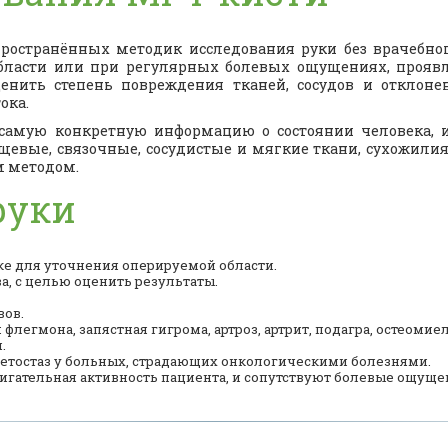
ространённых методик исследования руки без врачебно
области или при регулярных болевых ощущениях, прояв
енить степень повреждения тканей, сосудов и отклонен
ока.
амую конкретную информацию о состоянии человека, из
евые, связочные, сосудистые и мягкие ткани, сухожилия
м методом.
руки
ке для уточнения оперируемой области.
, с целью оценить результаты.
вов.
легмона, запястная гигрома, артроз, артрит, подагра, остеомие
.
метостаз у больных, страдающих онкологическими болезнями.
гательная активность пациента, и сопутствуют болевые ощуще