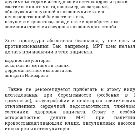
другими методами исследования остеохондроз и грыжи;
сжатие спинного мозга, например, из-за травмы;
обнаружение опухолей в позвоночнике или в
непосредственной близости от него;
нарушение кровотока;врожденные и приобретённые
аномалии строения сосудов и позвоночного столба.
Хотя процедура абсолютно безопасна, у неё есть и
противопоказания. Так, например, МРТ шеи нельзя
делать при наличии в теле пациента:
кардиостимуляторов;
осколков из металла в тканях;
ферромагнитных имплантатов;
аппарата Илизарова.
Также не рекомендуется прибегать к этому виду
исследования при беременности (особенно в I
триместре), клаустрофобии и некоторых психических
отклонениях, сердечной недостаточности, тяжёлом
состоянии здоровья пациента. Стоит с особой
осторожностью делать МРТ при наличии
кровоостанавливающих клипс, инсулиновых насосов
или нервных стимуляторов.