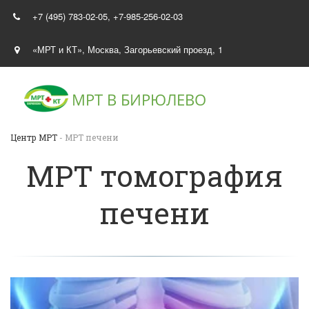
+7 (495) 783-02-05
,
+7-985-256-02-03
«МРТ и КТ»
,
Москва
,
Загорьевский проезд, 1
МРТ В
БИРЮЛЕВО
Центр МРТ
- МРТ печени
МРТ томография
печени