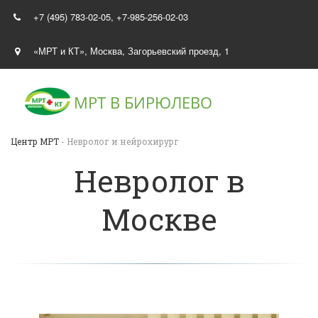
+7 (495) 783-02-05
,
+7-985-256-02-03
«МРТ и КТ»
,
Москва
,
Загорьевский проезд, 1
МРТ В
БИРЮЛЕВО
Центр МРТ
- Невролог и нейрохирург
Невролог в
Москве